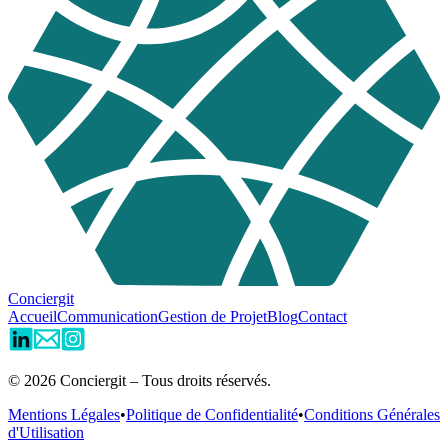
Conciergit
Accueil
Communication
Gestion de Projet
Blog
Contact
©
2026
Conciergit – Tous droits réservés.
Mentions Légales
•
Politique de Confidentialité
•
Conditions Générales
d'Utilisation